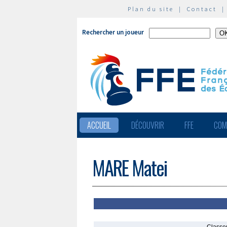
Plan du site
|
Contact
Rechercher un joueur
ACCUEIL
DÉCOUVRIR
FFE
COM
MARE Matei