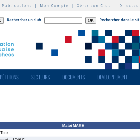
|
Publications
|
Mon Compte
|
Gérer son Club
|
Directeu
Rechercher un club
Rechercher dans le si
PÉTITIONS
SECTEURS
DOCUMENTS
DÉVELOPPEMENT
Matei MARE
Titre :