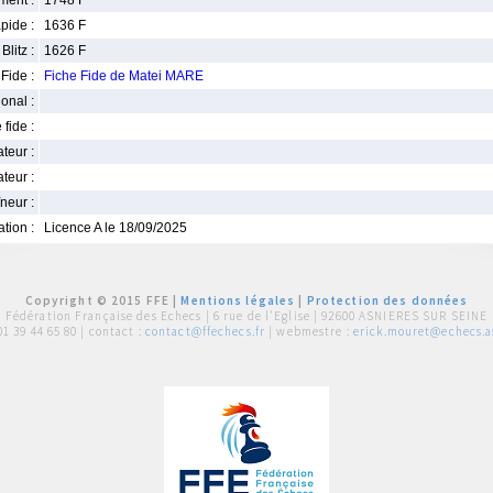
ment :
1748 F
pide :
1636 F
Blitz :
1626 F
Fide :
Fiche Fide de Matei MARE
ional :
 fide :
iateur :
teur :
neur :
iation :
Licence A le 18/09/2025
Copyright © 2015 FFE |
Mentions légales
|
Protection des données
Fédération Française des Echecs |
6 rue de l'Eglise | 92600 ASNIERES SUR SEINE
01 39 44 65 80
| contact :
contact@ffechecs.fr
| webmestre :
erick.mouret@echecs.as