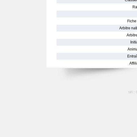
Classe
Ra
Fiche 
Arbitre nat
Arbitre
Init
Anima
Entraî
Affil
tél :