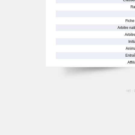
Classe
Ra
Fiche 
Arbitre nat
Arbitre
Init
Anima
Entraî
Affil
tél :