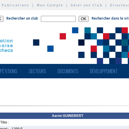
|
Publications
|
Mon Compte
|
Gérer son Club
|
Directeu
Rechercher un club
Rechercher dans le si
PÉTITIONS
SECTEURS
DOCUMENTS
DÉVELOPPEMENT
Aaron GUINEBERT
Titre :