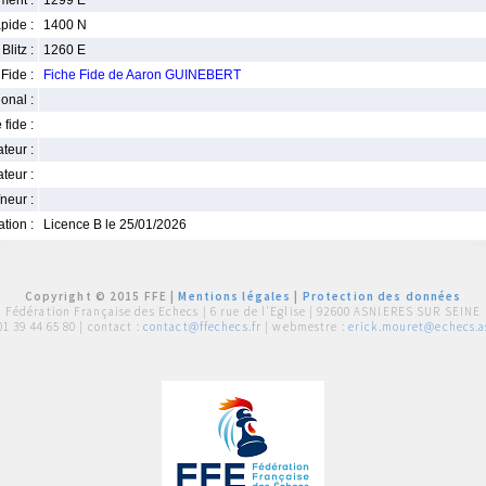
ment :
1299 E
pide :
1400 N
Blitz :
1260 E
Fide :
Fiche Fide de Aaron GUINEBERT
ional :
 fide :
iateur :
teur :
neur :
iation :
Licence B le 25/01/2026
Copyright © 2015 FFE |
Mentions légales
|
Protection des données
Fédération Française des Echecs |
6 rue de l'Eglise | 92600 ASNIERES SUR SEINE
01 39 44 65 80
| contact :
contact@ffechecs.fr
| webmestre :
erick.mouret@echecs.as