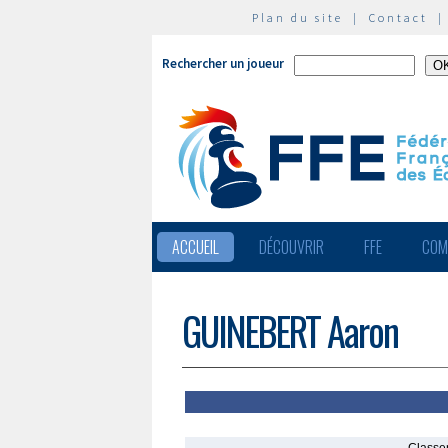
Plan du site
|
Contact
Rechercher un joueur
ACCUEIL
DÉCOUVRIR
FFE
COM
GUINEBERT Aaron