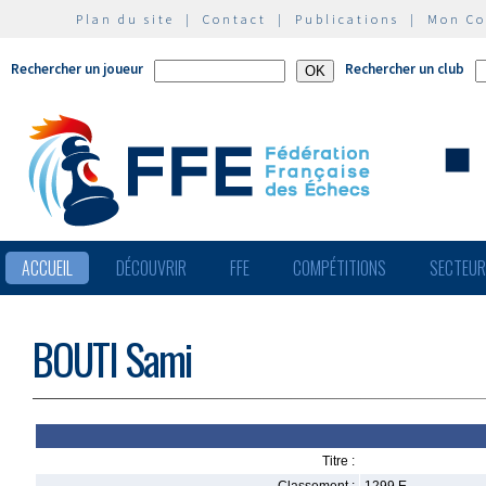
Plan du site
|
Contact
|
Publications
|
Mon C
Rechercher un joueur
Rechercher un club
ACCUEIL
DÉCOUVRIR
FFE
COMPÉTITIONS
SECTEU
BOUTI Sami
Titre :