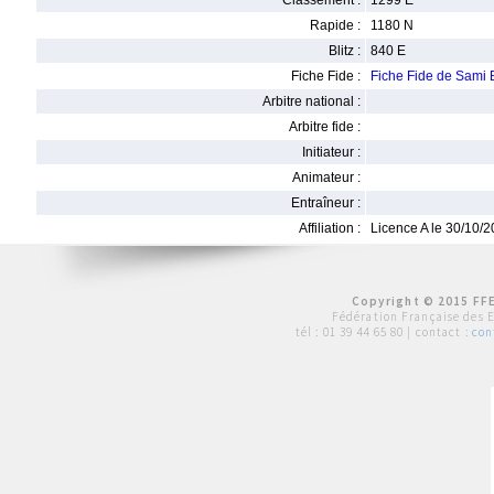
Classement :
1299 E
Rapide :
1180 N
Blitz :
840 E
Fiche Fide :
Fiche Fide de Sami
Arbitre national :
Arbitre fide :
Initiateur :
Animateur :
Entraîneur :
Affiliation :
Licence A le 30/10/
Copyright © 2015 FFE
Fédération Française des 
tél :
01 39 44 65 80
| contact :
con