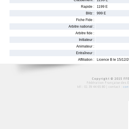
Classement :
1299 E
Rapide :
1199 E
Blitz :
999 E
Fiche Fide :
Arbitre national :
Arbitre fide :
Initiateur :
Animateur :
Entraîneur :
Affiliation :
Licence B le 15/12/
Copyright © 2015 FFE
Fédération Française des 
tél :
01 39 44 65 80
| contact :
con