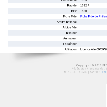
Classement :
1529 F
Rapide :
1632 F
Blitz :
1530 F
Fiche Fide :
Fiche Fide de Phi
Arbitre national :
Arbitre fide :
Initiateur :
Animateur :
Entraîneur :
Affiliation :
Licence A le 09/09/
Copyright © 2015 FFE
Fédération Française des 
tél :
01 39 44 65 80
| contact :
con