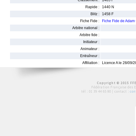
Classement :
1405 F
Rapide :
1440 N
Blitz :
1458 F
Fiche Fide :
Fiche Fide de Ada
Arbitre national :
Arbitre fide :
Initiateur :
Animateur :
Entraîneur :
Affiliation :
Licence A le 28/09/
Copyright © 2015 FFE
Fédération Française des 
tél :
01 39 44 65 80
| contact :
con