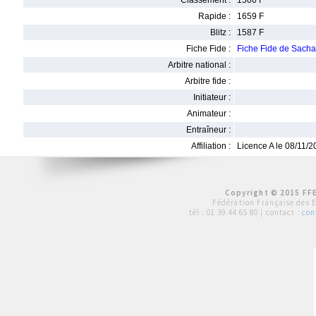
Classement :
1506 F
Rapide :
1659 F
Blitz :
1587 F
Fiche Fide :
Fiche Fide de Sac
Arbitre national :
Arbitre fide :
Initiateur :
Animateur :
Entraîneur :
Affiliation :
Licence A le 08/11/
Copyright © 2015 FFE
Fédération Française des 
tél :
01 39 44 65 80
| contact :
con