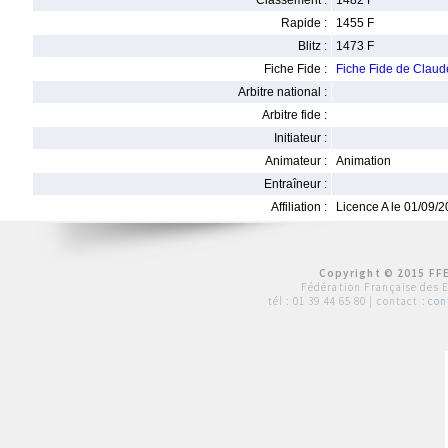
Classement :
1482 F
Rapide :
1455 F
Blitz :
1473 F
Fiche Fide :
Fiche Fide de Clau
Arbitre national :
Arbitre fide :
Initiateur :
Animateur :
Animation
Entraîneur :
Affiliation :
Licence A le 01/09/
Copyright © 2015 FFE
Fédération Française des 
tél :
01 39 44 65 80
| contact :
con