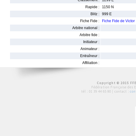
Classement :
1299 E
Rapide :
1150 N
Blitz :
999 E
Fiche Fide :
Fiche Fide de Vict
Arbitre national :
Arbitre fide :
Initiateur :
Animateur :
Entraîneur :
Affiliation :
Copyright © 2015 FFE
Fédération Française des 
tél :
01 39 44 65 80
| contact :
con