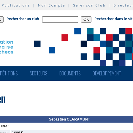
|
Publications
|
Mon Compte
|
Gérer son Club
|
Directeu
Rechercher un club
Rechercher dans le si
PÉTITIONS
SECTEURS
DOCUMENTS
DÉVELOPPEMENT
en
Sebastien CLARAMUNT
Titre :