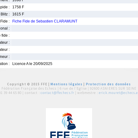
ment :
1698 F
pide :
1758 F
Blitz :
1615 F
Fide :
Fiche Fide de Sebastien CLARAMUNT
ional :
 fide :
iateur :
teur :
neur :
iation :
Licence A le 20/09/2025
Copyright © 2015 FFE |
Mentions légales
|
Protection des données
Fédération Française des Echecs |
6 rue de l'Eglise | 92600 ASNIERES SUR SEINE
01 39 44 65 80
| contact :
contact@ffechecs.fr
| webmestre :
erick.mouret@echecs.as