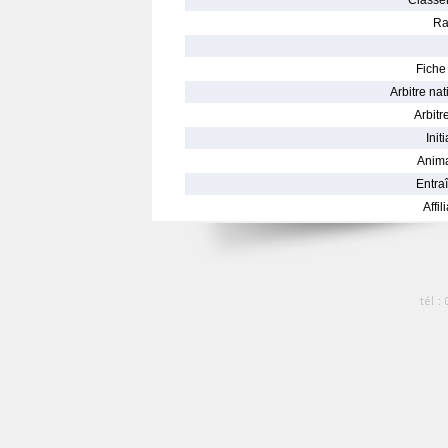
Classe
Ra
Fiche 
Arbitre nat
Arbitre
Init
Anima
Entraî
Affil
tél :