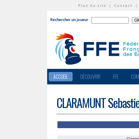
Plan du site
|
Contact
Rechercher un joueur
ACCUEIL
DÉCOUVRIR
FFE
COM
CLARAMUNT Sebasti