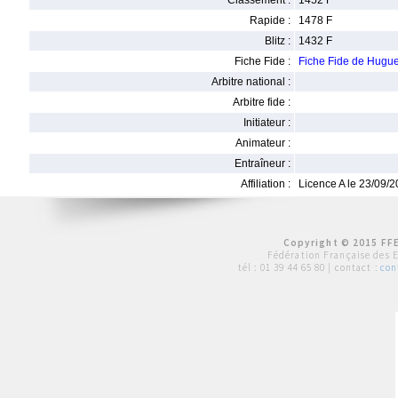
Classement :
1452 F
Rapide :
1478 F
Blitz :
1432 F
Fiche Fide :
Fiche Fide de Hug
Arbitre national :
Arbitre fide :
Initiateur :
Animateur :
Entraîneur :
Affiliation :
Licence A le 23/09/
Copyright © 2015 FFE
Fédération Française des 
tél :
01 39 44 65 80
| contact :
con