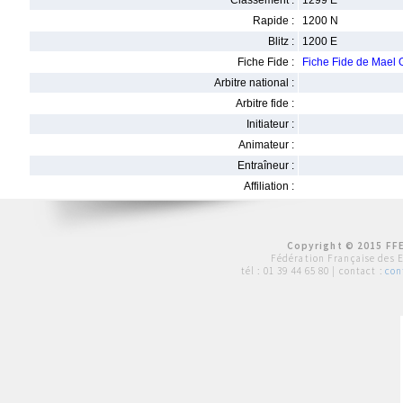
Classement :
1299 E
Rapide :
1200 N
Blitz :
1200 E
Fiche Fide :
Fiche Fide de Mael
Arbitre national :
Arbitre fide :
Initiateur :
Animateur :
Entraîneur :
Affiliation :
Copyright © 2015 FFE
Fédération Française des 
tél :
01 39 44 65 80
| contact :
con