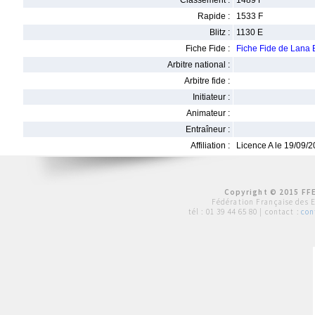
Classement :
1489 F
Rapide :
1533 F
Blitz :
1130 E
Fiche Fide :
Fiche Fide de Lan
Arbitre national :
Arbitre fide :
Initiateur :
Animateur :
Entraîneur :
Affiliation :
Licence A le 19/09/
Copyright © 2015 FFE
Fédération Française des 
tél :
01 39 44 65 80
| contact :
con