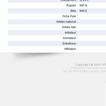
Classement :
1299 E
Rapide :
940 N
Blitz :
940 E
Fiche Fide :
Arbitre national :
Arbitre fide :
Initiateur :
Animateur :
Entraîneur :
Affiliation :
Copyright © 2015 FFE
Fédération Française des 
tél :
01 39 44 65 80
| contact :
con