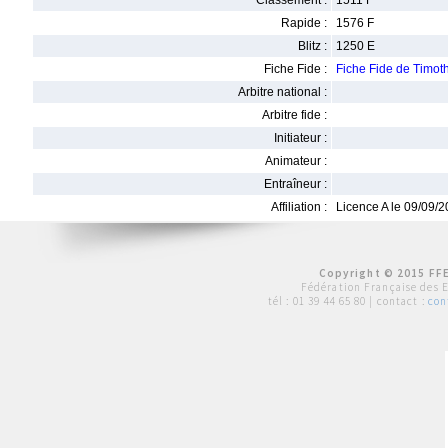
Classement :
1511 F
Rapide :
1576 F
Blitz :
1250 E
Fiche Fide :
Fiche Fide de Timo
Arbitre national :
Arbitre fide :
Initiateur :
Animateur :
Entraîneur :
Affiliation :
Licence A le 09/09/
Copyright © 2015 FFE
Fédération Française des 
tél :
01 39 44 65 80
| contact :
con