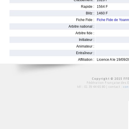
Classement :
1628 F
Rapide :
1564 F
Blitz :
1460 F
Fiche Fide :
Fiche Fide de Yoa
Arbitre national :
Arbitre fide :
Initiateur :
Animateur :
Entraîneur :
Affiliation :
Licence A le 19/09/
Copyright © 2015 FFE
Fédération Française des 
tél :
01 39 44 65 80
| contact :
con