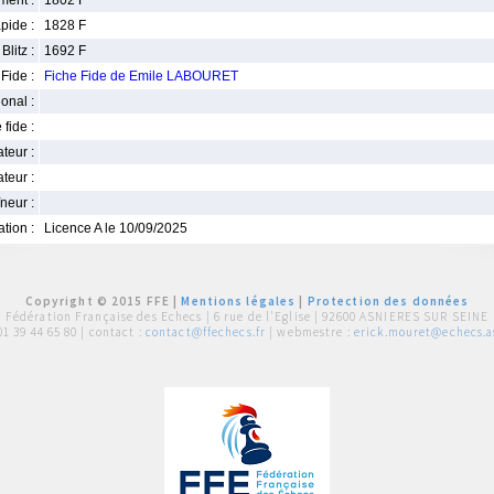
ment :
1802 F
pide :
1828 F
Blitz :
1692 F
Fide :
Fiche Fide de Emile LABOURET
ional :
 fide :
iateur :
teur :
neur :
iation :
Licence A le 10/09/2025
Copyright © 2015 FFE |
Mentions légales
|
Protection des données
Fédération Française des Echecs |
6 rue de l'Eglise | 92600 ASNIERES SUR SEINE
01 39 44 65 80
| contact :
contact@ffechecs.fr
| webmestre :
erick.mouret@echecs.as