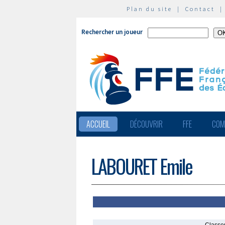
Plan du site
|
Contact
Rechercher un joueur
ACCUEIL
DÉCOUVRIR
FFE
COM
LABOURET Emile