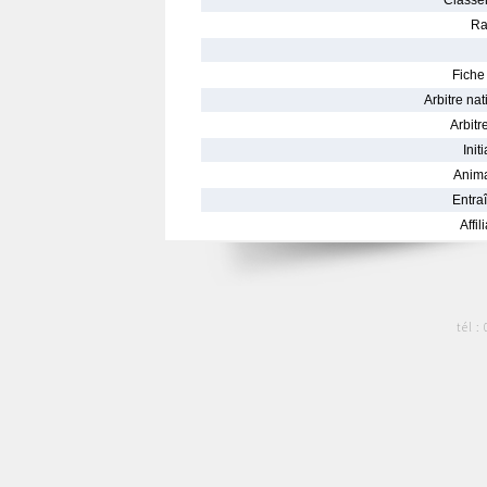
Classe
Ra
Fiche 
Arbitre nat
Arbitre
Init
Anima
Entraî
Affil
tél :