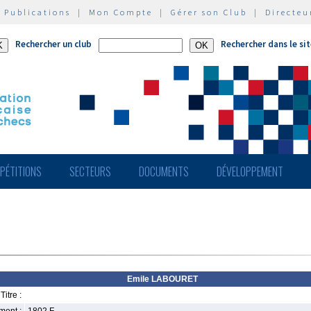
|
Publications
|
Mon Compte
|
Gérer son Club
|
Directeu
Rechercher un club
Rechercher dans le si
PÉTITIONS
SECTEURS
DOCUMENTS
DÉVELOPPEMENT
Emile LABOURET
Titre :