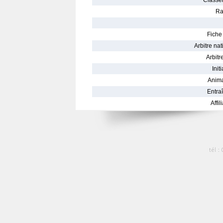
Classe
Ra
Fiche 
Arbitre nat
Arbitre
Init
Anima
Entraî
Affil
tél :