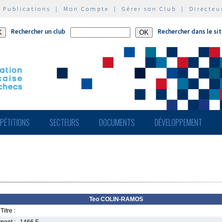
|
Publications
|
Mon Compte
|
Gérer son Club
|
Directeu
Rechercher un club
Rechercher dans le si
PÉTITIONS
SECTEURS
DOCUMENTS
DÉVELOPPEMENT
Teo COLIN-RAMOS
Titre :