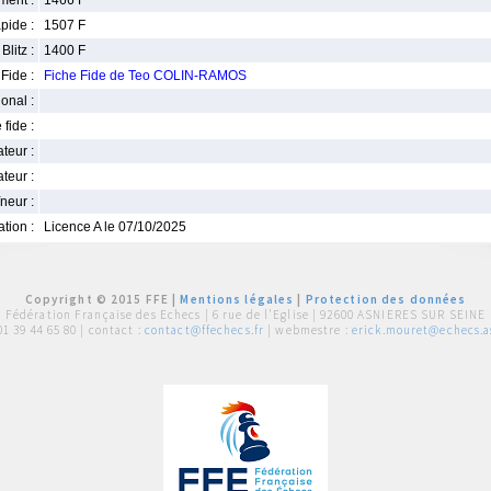
ment :
1466 F
pide :
1507 F
Blitz :
1400 F
Fide :
Fiche Fide de Teo COLIN-RAMOS
ional :
 fide :
iateur :
teur :
neur :
iation :
Licence A le 07/10/2025
Copyright © 2015 FFE |
Mentions légales
|
Protection des données
Fédération Française des Echecs |
6 rue de l'Eglise | 92600 ASNIERES SUR SEINE
01 39 44 65 80
| contact :
contact@ffechecs.fr
| webmestre :
erick.mouret@echecs.as