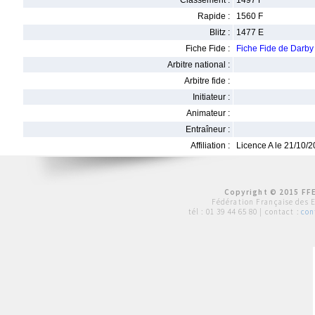
Classement :
1497 F
Rapide :
1560 F
Blitz :
1477 E
Fiche Fide :
Fiche Fide de Dar
Arbitre national :
Arbitre fide :
Initiateur :
Animateur :
Entraîneur :
Affiliation :
Licence A le 21/10/
Copyright © 2015 FFE
Fédération Française des 
tél :
01 39 44 65 80
| contact :
con