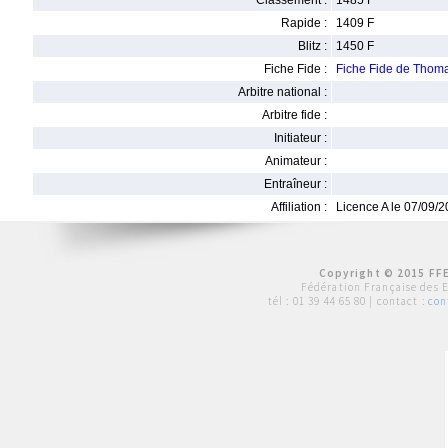
Classement :
1485 F
Rapide :
1409 F
Blitz :
1450 F
Fiche Fide :
Fiche Fide de Tho
Arbitre national :
Arbitre fide :
Initiateur :
Animateur :
Entraîneur :
Affiliation :
Licence A le 07/09/
Copyright © 2015 FFE
Fédération Française des 
tél :
01 39 44 65 80
| contact :
con