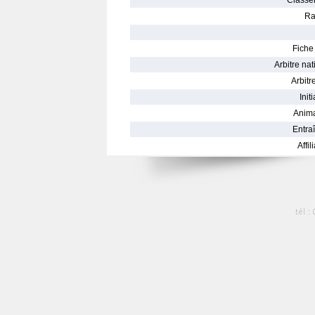
Classe
Ra
Fiche 
Arbitre nat
Arbitre
Init
Anima
Entraî
Affil
tél :