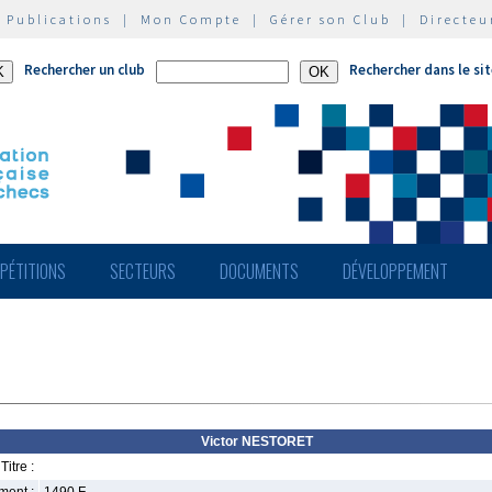
|
Publications
|
Mon Compte
|
Gérer son Club
|
Directeu
Rechercher un club
Rechercher dans le si
PÉTITIONS
SECTEURS
DOCUMENTS
DÉVELOPPEMENT
Victor NESTORET
Titre :