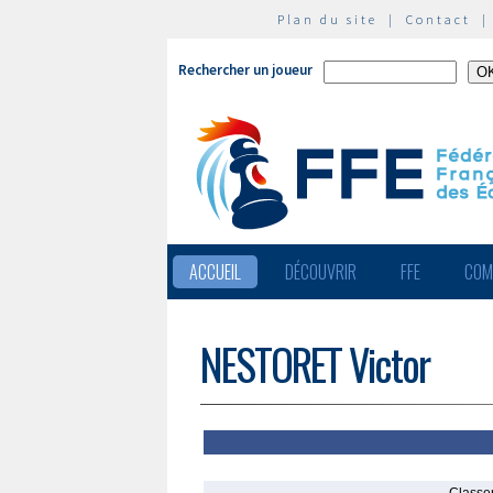
Plan du site
|
Contact
Rechercher un joueur
ACCUEIL
DÉCOUVRIR
FFE
COM
NESTORET Victor