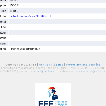
ment :
1490 F
pide :
1500 F
Blitz :
1140 E
Fide :
Fiche Fide de Victor NESTORET
ional :
 fide :
iateur :
teur :
neur :
iation :
Licence A le 10/10/2025
Copyright © 2015 FFE |
Mentions légales
|
Protection des données
Fédération Française des Echecs |
6 rue de l'Eglise | 92600 ASNIERES SUR SEINE
01 39 44 65 80
| contact :
contact@ffechecs.fr
| webmestre :
erick.mouret@echecs.as