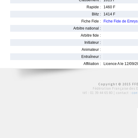
Classement :
1613 F
Rapide :
1460 F
Blitz :
1414 F
Fiche Fide :
Fiche Fide de Emr
Arbitre national :
Arbitre fide :
Initiateur :
Animateur :
Entraîneur :
Affiliation :
Licence A le 12/09/
Copyright © 2015 FFE
Fédération Française des 
tél :
01 39 44 65 80
| contact :
con