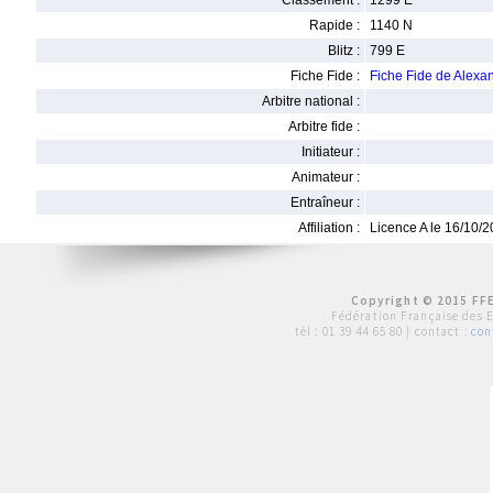
Classement :
1299 E
Rapide :
1140 N
Blitz :
799 E
Fiche Fide :
Fiche Fide de Alex
Arbitre national :
Arbitre fide :
Initiateur :
Animateur :
Entraîneur :
Affiliation :
Licence A le 16/10/
Copyright © 2015 FFE
Fédération Française des 
tél :
01 39 44 65 80
| contact :
con