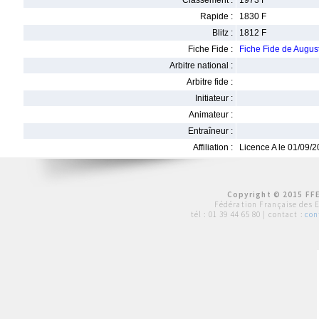
Classement :
1973 F
Rapide :
1830 F
Blitz :
1812 F
Fiche Fide :
Fiche Fide de Augu
Arbitre national :
Arbitre fide :
Initiateur :
Animateur :
Entraîneur :
Affiliation :
Licence A le 01/09/
Copyright © 2015 FFE
Fédération Française des 
tél :
01 39 44 65 80
| contact :
con