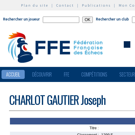
Plan du site
|
Contact
|
Publications
|
Mon C
Rechercher un joueur
Rechercher un club
ACCUEIL
DÉCOUVRIR
FFE
COMPÉTITIONS
SECTEU
CHARLOT GAUTIER Joseph
Titre :