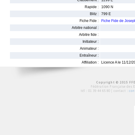
Classement :
1299 E
Rapide :
1090 N
Blitz :
799 E
Fiche Fide :
Fiche Fide de Jos
Arbitre national :
Arbitre fide :
Initiateur :
Animateur :
Entraîneur :
Affiliation :
Licence A le 11/12/
Copyright © 2015 FFE
Fédération Française des 
tél :
01 39 44 65 80
| contact :
con