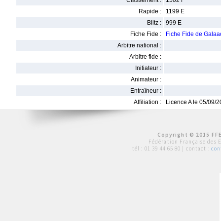
Classement :
1502 F
Rapide :
1199 E
Blitz :
999 E
Fiche Fide :
Fiche Fide de Gal
Arbitre national :
Arbitre fide :
Initiateur :
Animateur :
Entraîneur :
Affiliation :
Licence A le 05/09/
Copyright © 2015 FFE
Fédération Française des 
tél :
01 39 44 65 80
| contact :
con