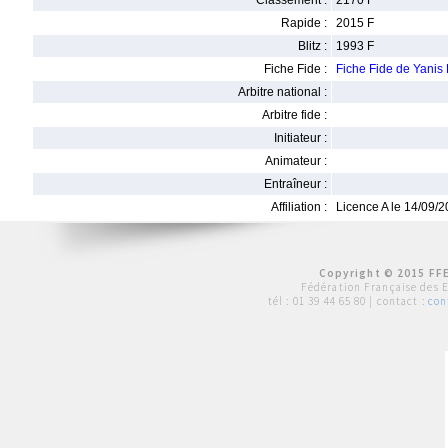
Classement :
2170 F
Rapide :
2015 F
Blitz :
1993 F
Fiche Fide :
Fiche Fide de Yan
Arbitre national :
Arbitre fide :
Initiateur :
Animateur :
Entraîneur :
Affiliation :
Licence A le 14/09/
Copyright © 2015 FFE
Fédération Française des 
tél :
01 39 44 65 80
| contact :
con