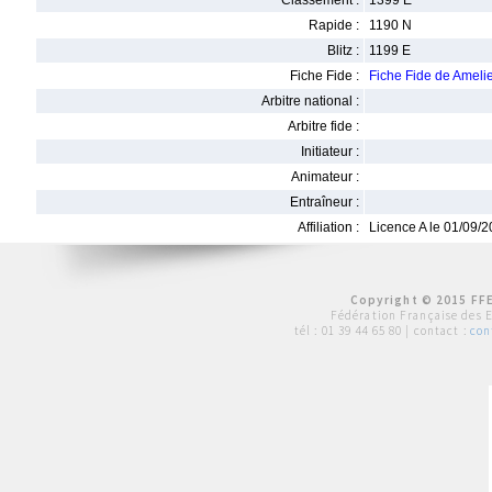
Classement :
1399 E
Rapide :
1190 N
Blitz :
1199 E
Fiche Fide :
Fiche Fide de Ame
Arbitre national :
Arbitre fide :
Initiateur :
Animateur :
Entraîneur :
Affiliation :
Licence A le 01/09/
Copyright © 2015 FFE
Fédération Française des 
tél :
01 39 44 65 80
| contact :
con