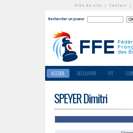
Plan du site
|
Contact
Rechercher un joueur
ACCUEIL
DÉCOUVRIR
FFE
COM
SPEYER Dimitri