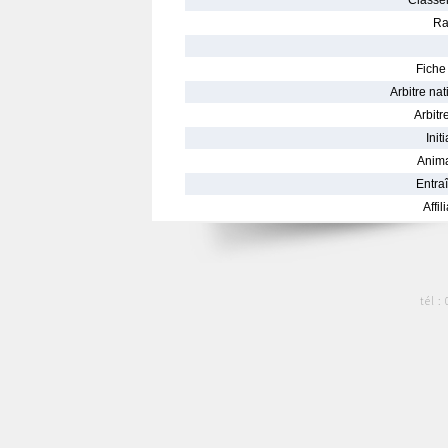
Classe
Ra
Fiche 
Arbitre nat
Arbitre
Init
Anima
Entraî
Affil
tél :