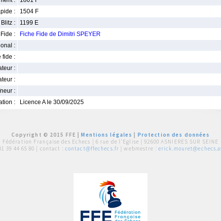
ment :
1801 F
pide :
1504 F
Blitz :
1199 E
Fide :
Fiche Fide de Dimitri SPEYER
ional :
 fide :
iateur :
teur :
neur :
iation :
Licence A le 30/09/2025
Copyright © 2015 FFE |
Mentions légales
|
Protection des données
Fédération Française des Echecs |
6 rue de l'Eglise | 92600 ASNIERES SUR SEINE
01 39 44 65 80
| contact :
contact@ffechecs.fr
| webmestre :
erick.mouret@echecs.as