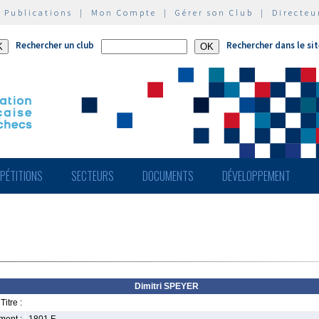
|
Publications
|
Mon Compte
|
Gérer son Club
|
Directeu
Rechercher un club
Rechercher dans le si
PÉTITIONS
SECTEURS
DOCUMENTS
DÉVELOPPEMENT
Dimitri SPEYER
Titre :