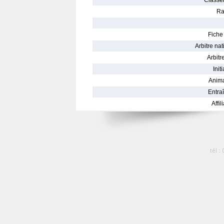
Classe
Ra
Fiche 
Arbitre nat
Arbitre
Init
Anima
Entraî
Affil
tél :