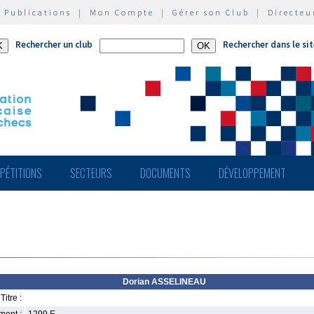
|
Publications
|
Mon Compte
|
Gérer son Club
|
Directeu
Rechercher un club
Rechercher dans le si
PÉTITIONS
SECTEURS
DOCUMENTS
DÉVELOPPEMENT
Dorian ASSELINEAU
Titre :