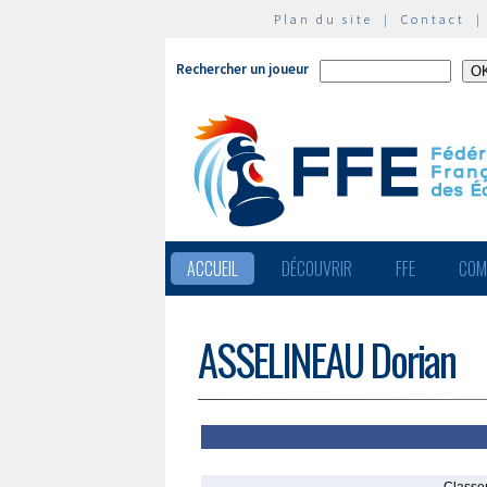
Plan du site
|
Contact
Rechercher un joueur
ACCUEIL
DÉCOUVRIR
FFE
COM
ASSELINEAU Dorian