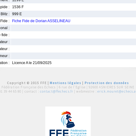
ment :
1299 E
pide :
1536 F
Blitz :
999 E
Fide :
Fiche Fide de Dorian ASSELINEAU
ional :
 fide :
iateur :
teur :
neur :
iation :
Licence A le 21/09/2025
Copyright © 2015 FFE |
Mentions légales
|
Protection des données
Fédération Française des Echecs |
6 rue de l'Eglise | 92600 ASNIERES SUR SEINE
01 39 44 65 80
| contact :
contact@ffechecs.fr
| webmestre :
erick.mouret@echecs.as