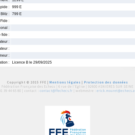
ment :
1299 E
pide :
999 E
Blitz :
799 E
Fide :
ional :
 fide :
iateur :
teur :
neur :
iation :
Licence B le 29/09/2025
Copyright © 2015 FFE |
Mentions légales
|
Protection des données
Fédération Française des Echecs |
6 rue de l'Eglise | 92600 ASNIERES SUR SEINE
01 39 44 65 80
| contact :
contact@ffechecs.fr
| webmestre :
erick.mouret@echecs.as