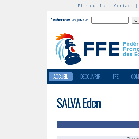
Plan du site
|
Contact
Rechercher un joueur
ACCUEIL
DÉCOUVRIR
FFE
COM
SALVA Eden