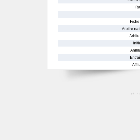
Classe
Ra
Fiche 
Arbitre nat
Arbitre
Init
Anima
Entraî
Affil
tél :