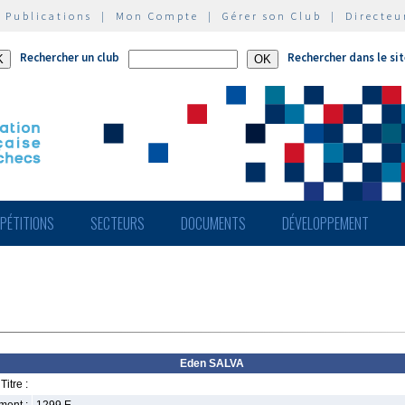
|
Publications
|
Mon Compte
|
Gérer son Club
|
Directeu
Rechercher un club
Rechercher dans le si
PÉTITIONS
SECTEURS
DOCUMENTS
DÉVELOPPEMENT
Eden SALVA
Titre :