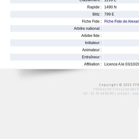
Classement :
1299 E
Rapide :
1490 N
Blitz :
799 E
Fiche Fide :
Fiche Fide de Al
Arbitre national :
Arbitre fide :
Initiateur :
Animateur :
Entraîneur :
Affiliation :
Licence A le 03/10/
Copyright © 2015 FFE
Fédération Française des 
tél :
01 39 44 65 80
| contact :
con