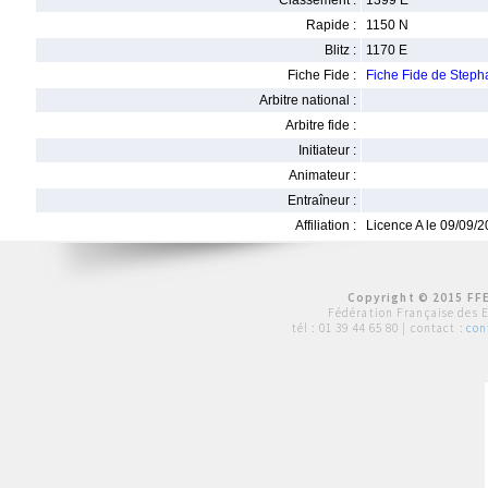
Classement :
1399 E
Rapide :
1150 N
Blitz :
1170 E
Fiche Fide :
Fiche Fide de Ste
Arbitre national :
Arbitre fide :
Initiateur :
Animateur :
Entraîneur :
Affiliation :
Licence A le 09/09/
Copyright © 2015 FFE
Fédération Française des 
tél :
01 39 44 65 80
| contact :
con