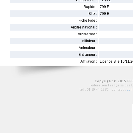
Classement :
1299 E
Rapide :
799 E
Blitz :
799 E
Fiche Fide :
Arbitre national :
Arbitre fide :
Initiateur :
Animateur :
Entraîneur :
Affiliation :
Licence B le 16/11/
Copyright © 2015 FFE
Fédération Française des 
tél :
01 39 44 65 80
| contact :
con