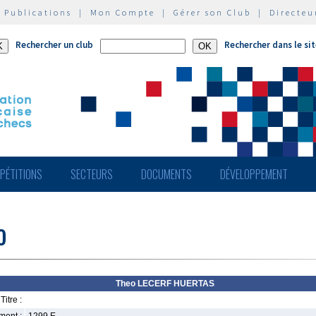
|
Publications
|
Mon Compte
|
Gérer son Club
|
Directeu
Rechercher un club
Rechercher dans le si
PÉTITIONS
SECTEURS
DOCUMENTS
DÉVELOPPEMENT
o
Theo LECERF HUERTAS
Titre :