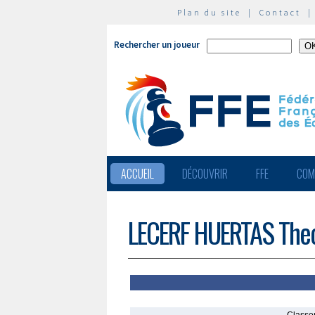
Plan du site
|
Contact
Rechercher un joueur
ACCUEIL
DÉCOUVRIR
FFE
COM
LECERF HUERTAS The