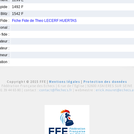
ment :
1299 E
pide :
1492 F
Blitz :
1542 F
Fide :
Fiche Fide de Theo LECERF HUERTAS
ional :
 fide :
iateur :
teur :
neur :
iation :
Copyright © 2015 FFE |
Mentions légales
|
Protection des données
Fédération Française des Echecs |
6 rue de l'Eglise | 92600 ASNIERES SUR SEINE
01 39 44 65 80
| contact :
contact@ffechecs.fr
| webmestre :
erick.mouret@echecs.as