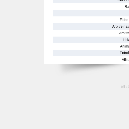
Classe
Ra
Fiche 
Arbitre nat
Arbitre
Init
Anima
Entraî
Affil
tél :