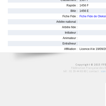
Classement :
1507 F
Rapide :
1456 F
Blitz :
1456 E
Fiche Fide :
Fiche Fide de Oleks
Arbitre national :
Arbitre fide :
Initiateur :
Animateur :
Entraîneur :
Affiliation :
Licence A le 19/09/
Copyright © 2015 FFE
Fédération Française des 
tél :
01 39 44 65 80
| contact :
con