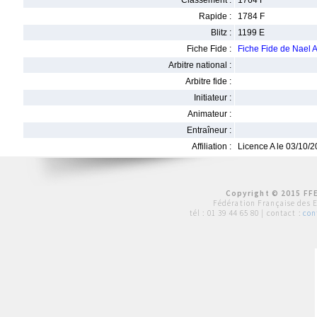
Classement :
1764 F
Rapide :
1784 F
Blitz :
1199 E
Fiche Fide :
Fiche Fide de Nael 
Arbitre national :
Arbitre fide :
Initiateur :
Animateur :
Entraîneur :
Affiliation :
Licence A le 03/10/
Copyright © 2015 FFE
Fédération Française des 
tél :
01 39 44 65 80
| contact :
con