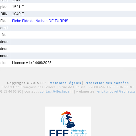
ment :
1547 F
pide :
1521 F
Blitz :
1040 E
Fide :
Fiche Fide de Nathan DE TURRIS
ional :
 fide :
iateur :
teur :
neur :
iation :
Licence A le 14/09/2025
Copyright © 2015 FFE |
Mentions légales
|
Protection des données
Fédération Française des Echecs |
6 rue de l'Eglise | 92600 ASNIERES SUR SEINE
01 39 44 65 80
| contact :
contact@ffechecs.fr
| webmestre :
erick.mouret@echecs.as