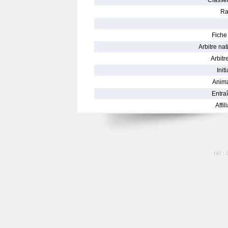
Classe
Ra
Fiche 
Arbitre nat
Arbitre
Init
Anima
Entraî
Affil
tél :