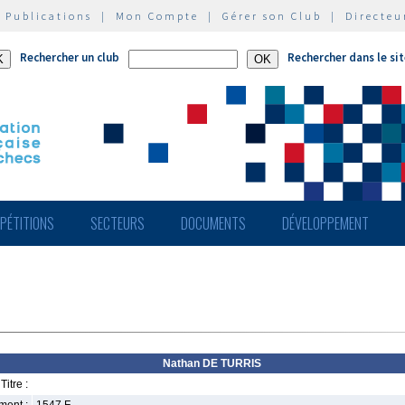
|
Publications
|
Mon Compte
|
Gérer son Club
|
Directeu
Rechercher un club
Rechercher dans le si
PÉTITIONS
SECTEURS
DOCUMENTS
DÉVELOPPEMENT
Nathan DE TURRIS
Titre :