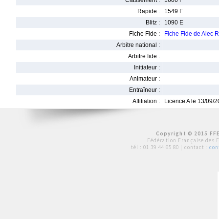
Classement :
1606 F
Rapide :
1549 F
Blitz :
1090 E
Fiche Fide :
Fiche Fide de Ale
Arbitre national :
Arbitre fide :
Initiateur :
Animateur :
Entraîneur :
Affiliation :
Licence A le 13/09/
Copyright © 2015 FFE
Fédération Française des 
tél :
01 39 44 65 80
| contact :
con