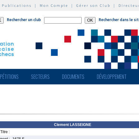
|
Publications
|
Mon Compte
|
Gérer son Club
|
Directeu
Rechercher un club
Rechercher dans le si
PÉTITIONS
SECTEURS
DOCUMENTS
DÉVELOPPEMENT
Clement LASSEIGNE
Titre :