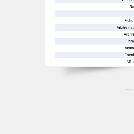
Classe
Ra
Fiche 
Arbitre nat
Arbitre
Init
Anima
Entraî
Affil
tél :