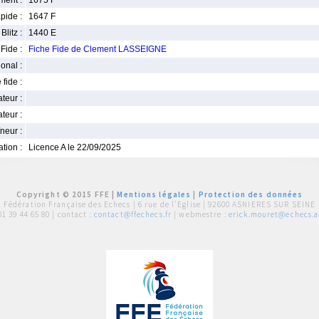
ment :
1675 F
pide :
1647 F
Blitz :
1440 E
Fide :
Fiche Fide de Clement LASSEIGNE
ional :
 fide :
iateur :
teur :
neur :
iation :
Licence A le 22/09/2025
Copyright © 2015 FFE |
Mentions légales
|
Protection des données
Fédération Française des Echecs |
6 rue de l'Eglise | 92600 ASNIERES SUR SEINE
01 39 44 65 80
| contact :
contact@ffechecs.fr
| webmestre :
erick.mouret@echecs.as