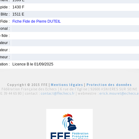
ment :
1399 E
pide :
1430 F
Blitz :
1511 E
Fide :
Fiche Fide de Pierre DUTEIL
ional :
 fide :
iateur :
teur :
neur :
iation :
Licence B le 01/09/2025
Copyright © 2015 FFE |
Mentions légales
|
Protection des données
Fédération Française des Echecs |
6 rue de l'Eglise | 92600 ASNIERES SUR SEINE
01 39 44 65 80
| contact :
contact@ffechecs.fr
| webmestre :
erick.mouret@echecs.as