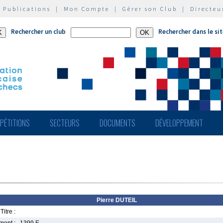
|
Publications
|
Mon Compte
|
Gérer son Club
|
Directeu
Rechercher un club
Rechercher dans le si
PÉTITIONS
SECTEURS
DOCUMENTS
DÉVELOPPEMENT
Pierre DUTEIL
Titre :