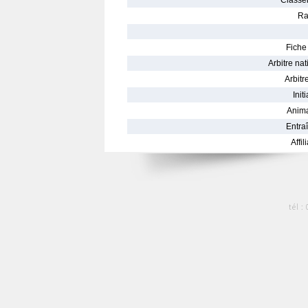
Classe
Ra
Fiche 
Arbitre nat
Arbitre
Init
Anima
Entraî
Affil
tél :