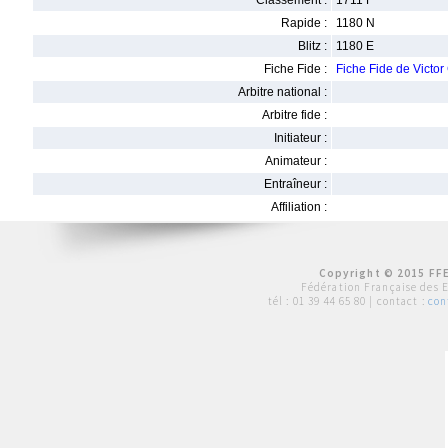
Classement :
1711 F
Rapide :
1180 N
Blitz :
1180 E
Fiche Fide :
Fiche Fide de Victo
Arbitre national :
Arbitre fide :
Initiateur :
Animateur :
Entraîneur :
Affiliation :
Copyright © 2015 FFE
Fédération Française des 
tél :
01 39 44 65 80
| contact :
con