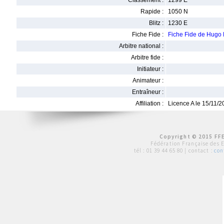
Classement :
1299 E
Rapide :
1050 N
Blitz :
1230 E
Fiche Fide :
Fiche Fide de Hug
Arbitre national :
Arbitre fide :
Initiateur :
Animateur :
Entraîneur :
Affiliation :
Licence A le 15/11/
Copyright © 2015 FFE
Fédération Française des 
tél :
01 39 44 65 80
| contact :
con