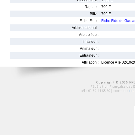
Classement :
1299 E
Rapide :
799 E
Blitz :
799 E
Fiche Fide :
Fiche Fide de Gae
Arbitre national :
Arbitre fide :
Initiateur :
Animateur :
Entraîneur :
Affiliation :
Licence A le 02/10/
Copyright © 2015 FFE
Fédération Française des 
tél :
01 39 44 65 80
| contact :
con