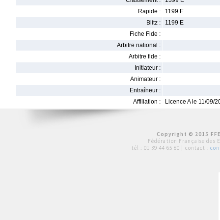
Classement :
1399 E
Rapide :
1199 E
Blitz :
1199 E
Fiche Fide :
Arbitre national :
Arbitre fide :
Initiateur :
Animateur :
Entraîneur :
Affiliation :
Licence A le 11/09/
Copyright © 2015 FFE
Fédération Française des 
tél :
01 39 44 65 80
| contact :
con