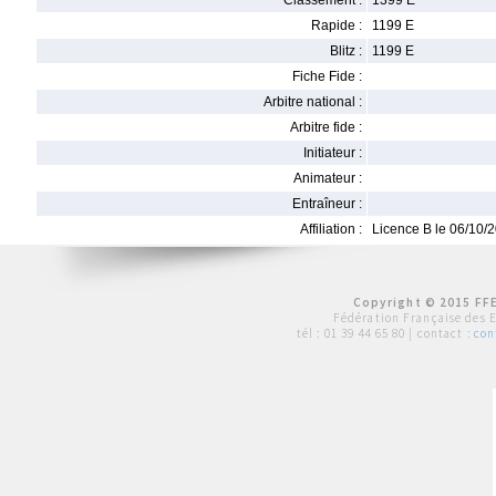
Classement :
1399 E
Rapide :
1199 E
Blitz :
1199 E
Fiche Fide :
Arbitre national :
Arbitre fide :
Initiateur :
Animateur :
Entraîneur :
Affiliation :
Licence B le 06/10/
Copyright © 2015 FFE
Fédération Française des 
tél :
01 39 44 65 80
| contact :
con