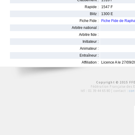
Classement :
1518 F
Rapide :
1547 F
Blitz :
1300 E
Fiche Fide :
Fiche Fide de Raph
Arbitre national :
Arbitre fide :
Initiateur :
Animateur :
Entraîneur :
Affiliation :
Licence A le 27/09/
Copyright © 2015 FFE
Fédération Française des 
tél :
01 39 44 65 80
| contact :
con