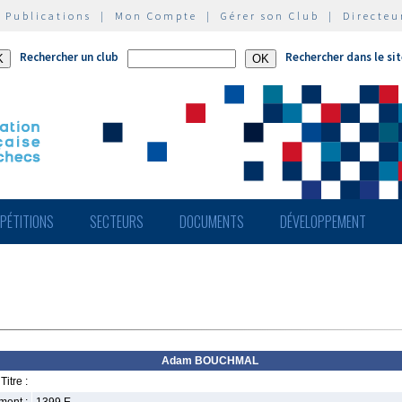
|
Publications
|
Mon Compte
|
Gérer son Club
|
Directeu
Rechercher un club
Rechercher dans le si
PÉTITIONS
SECTEURS
DOCUMENTS
DÉVELOPPEMENT
Adam BOUCHMAL
Titre :