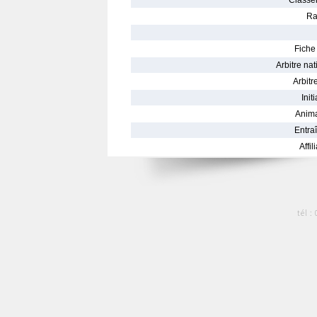
Classe
Ra
Fiche 
Arbitre nat
Arbitre
Init
Anima
Entraî
Affil
tél :