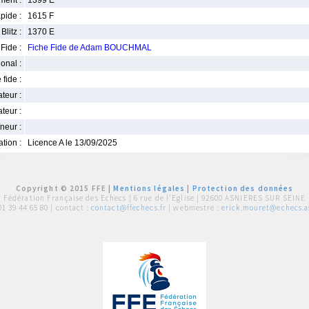
ment :
1399 E
pide :
1615 F
Blitz :
1370 E
Fide :
Fiche Fide de Adam BOUCHMAL
ional :
 fide :
iateur :
teur :
neur :
iation :
Licence A le 13/09/2025
Copyright © 2015 FFE |
Mentions légales
|
Protection des données
Fédération Française des Echecs |
6 rue de l'Eglise | 92600 ASNIERES SUR SEINE
01 39 44 65 80
| contact :
contact@ffechecs.fr
| webmestre :
erick.mouret@echecs.as