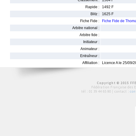
Classement :
1564 F
Rapide :
1492 F
Blitz :
1625 F
Fiche Fide :
Fiche Fide de Tho
Arbitre national :
Arbitre fide :
Initiateur :
Animateur :
Entraîneur :
Affiliation :
Licence A le 25/09/
Copyright © 2015 FFE
Fédération Française des 
tél :
01 39 44 65 80
| contact :
con