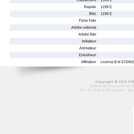
Classement :
1399 E
Rapide :
1199 E
Blitz :
1199 E
Fiche Fide :
Arbitre national :
Arbitre fide :
Initiateur :
Animateur :
Entraîneur :
Affiliation :
Licence B le 07/09/
Copyright © 2015 FFE
Fédération Française des 
tél :
01 39 44 65 80
| contact :
con